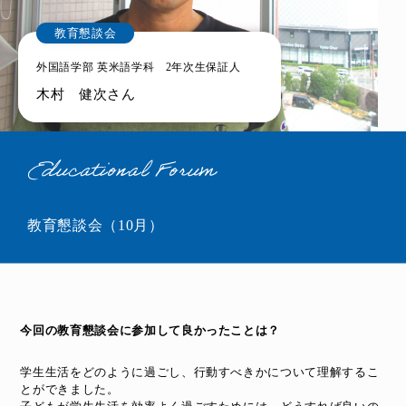
教育懇談会
外国語学部 英米語学科 2年次生保証人
木村 健次さん
Educational Forum
教育懇談会（10月）
今回の教育懇談会に参加して良かったことは？
学生生活をどのように過ごし、行動すべきかについて理解するこ
とができました。