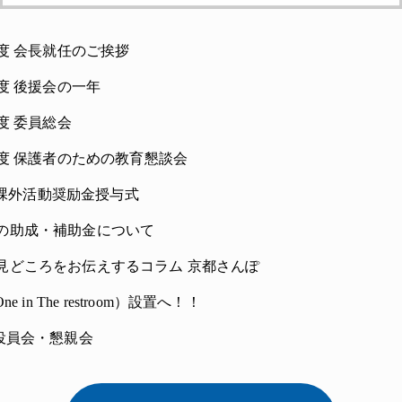
年度 会長就任のご挨拶
年度 後援会の一年
年度 委員総会
4年度 保護者のための教育懇談会
cs 課外活動奨励金授与式
の助成・補助金について
見どころをお伝えするコラム 京都さんぽ
One in The restroom）設置へ！！
 役員会・懇親会