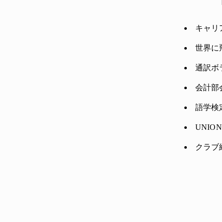
キャリ
世界に
通訳ボ
会計部
語学検
UNI
クラブ